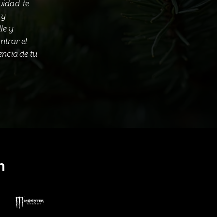
vidad te
 y
le y
ntrar el
encia de tu
n