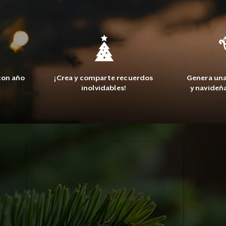
con año
¡Crea y comparte recuerdos
Genera una
inolvidables!
y navideñ