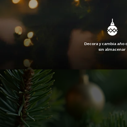
​Decora y cambia año 
sin almacenar