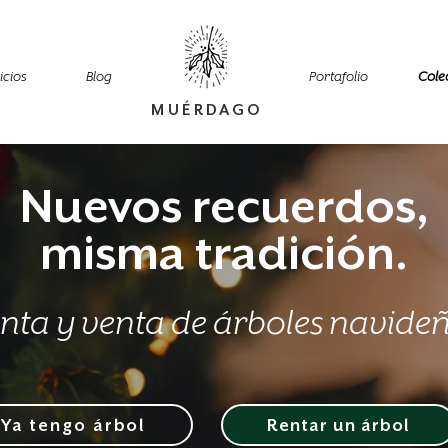
icios
Blog
Portafolio
Cole
MUÉRDAGO
Nuevos recuerdos,
misma tradición.
nta y venta de árboles navide
Ya tengo árbol
Rentar un árbol