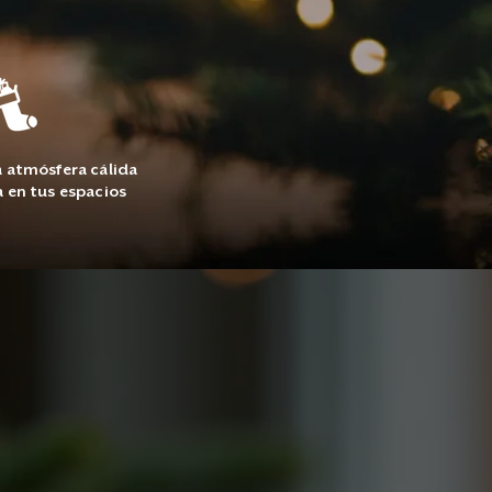
 atmósfera cálida
a en tus espacios