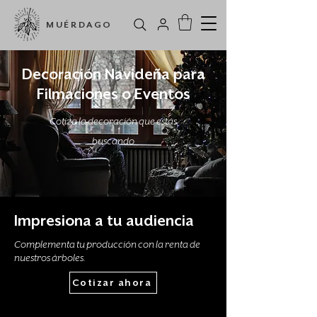
MUÉRDAGO
Decoración Navideña para
Filmaciones o Eventos
Cotiza la decoración que estás
buscando
Impresiona a tu audiencia
Complementa tu producción con la renta de
nuestros árboles.
Cotizar ahora