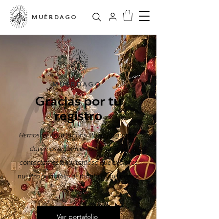
MUÉRDAGO
MUÉRDAGO
Gracias por tu
registro
Hemos recibido tu consulta y con gusto te
daremos seguimiento. Mientras te
contactamos te invitamos a que explores
nuestro portafolio de montajes que hemos
realizado.
Ver portafolio