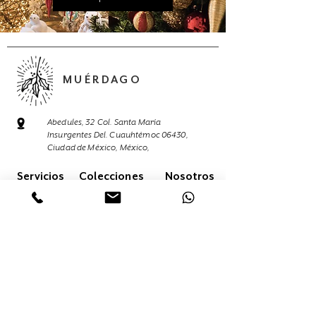
MUÉRDAGO
Abedules, 32 Col. Santa María
Insurgentes Del. Cuauhtémoc 06430,
Ciudad de México, México,
Servicios
Colecciones
Nosotros
Contacto
Tienda en línea
(55) 56875624
(55) 68 05 02 85
contacto@muerdago.mx