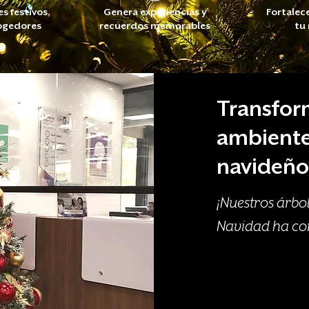
s festivos,
Genera experiencias y
Fortalec
cogedores
recuerdos memorables
tu
Transfor
ambiente
navideño
¡Nuestros árbol
Navidad
ha co