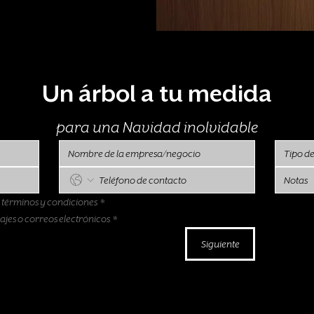
Un árbol a tu medida
para una Navidad inolvidable
s términos y condiciones
*
ajes o correos electrónicos
*
Siguiente