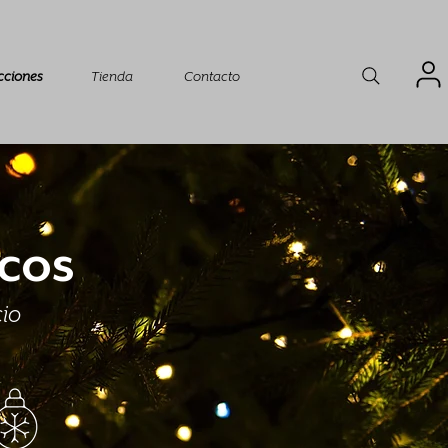
cciones
Tienda
Contacto
icos
cio