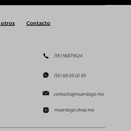
otros
Contacto
(55) 56875624
(55) 68 05 02 85
contacto@muerdago.mx
muerdago.shop.mx