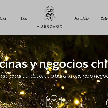
icios
Blog
Portafolio
Cole
MUÉRDAGO
cinas y negocios ch
nta un árbol decorado para tu oficina o nego