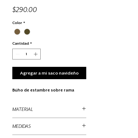
Precio
$290.00
Color
*
Cantidad
*
Agregar a mi saco navideño
Búho de estambre sobre rama
MATERIAL
Estambre, madera
MEDIDAS