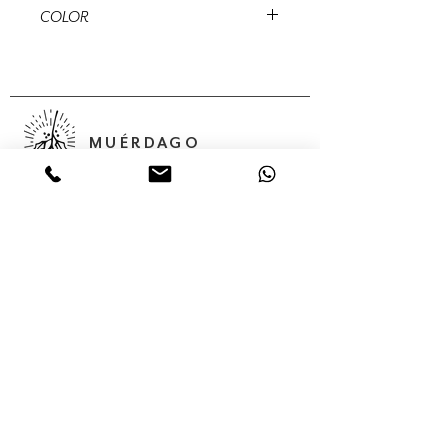
15 cms
COLOR
Natural, café
MUÉRDAGO
Abedules, 32 Col. Santa María
Insurgentes Del. Cuauhtémoc 06430,
Ciudad de México, México,
Servicios
Colecciones
Nosotros
Contacto
Tienda en línea
(55) 56875624
(55) 68 05 02 85