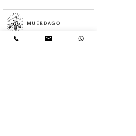
MUÉRDAGO
Abedules, 32 Col. Santa María
Insurgentes Del. Cuauhtémoc 06430,
Ciudad de México, México,
Servicios
Colecciones
Nosotros
Contacto
Tienda en línea
(55) 56875624
(55) 68 05 02 85
contacto@muerdago.mx
muerdago.shop.mx