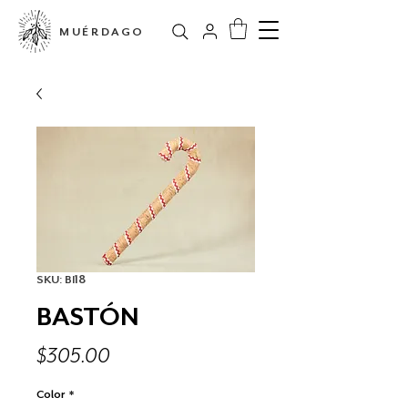
MUÉRDAGO
SKU: BI18
BASTÓN
Precio
$305.00
Color
*