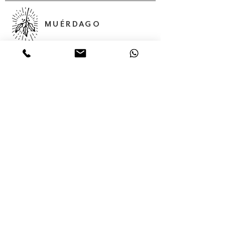
MUÉRDAGO
Abedules, 32 Col. Santa María
Insurgentes Del. Cuauhtémoc 06430,
Ciudad de México, México,
Servicios
Colecciones
Nosotros
Contacto
Tienda en línea
(55) 56875624
(55) 68 05 02 85
contacto@muerdago.mx
muerdago.shop.mx