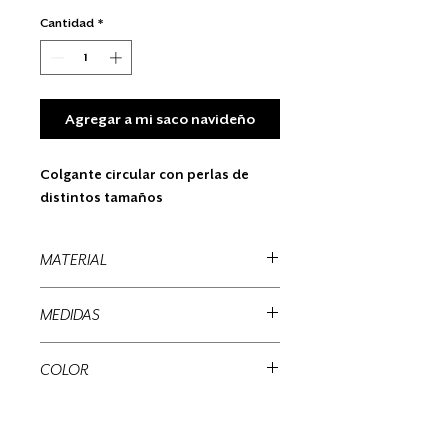
Cantidad
*
Agregar a mi saco navideño
Colgante circular con perlas de
distintos tamaños
MATERIAL
Hilo sintetico
MEDIDAS
15 x 2 x 2 cms
COLOR
Blanca