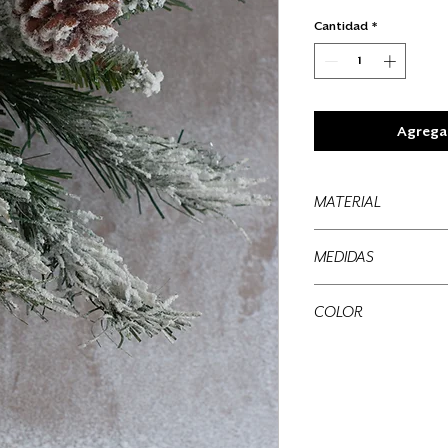
Cantidad
*
Agregar
MATERIAL
Perlas
MEDIDAS
23 x 3 x 3 cms
COLOR
Blanca