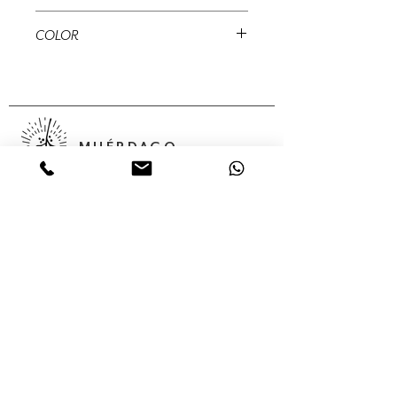
10 x 10 x 5 cms
COLOR
Natural
MUÉRDAGO
Abedules, 32 Col. Santa María
Insurgentes Del. Cuauhtémoc 06430,
Ciudad de México, México,
Servicios
Colecciones
Nosotros
Contacto
Tienda en línea
(55) 56875624
(55) 68 05 02 85