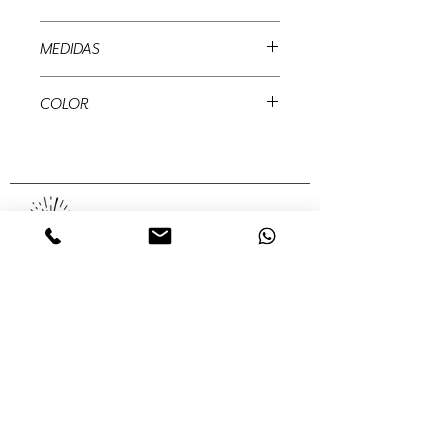
Plastico
MEDIDAS
2 mts
COLOR
Transparente
MUÉRDAGO
Abedules, 32 Col. Santa María
Insurgentes Del. Cuauhtémoc 06430,
Ciudad de México, México,
Servicios
Colecciones
Nosotros
Contacto
Tienda en línea