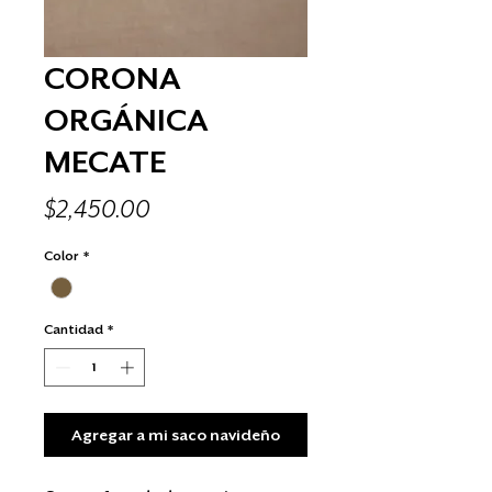
CORONA
ORGÁNICA
MECATE
Precio
$2,450.00
Color
*
Cantidad
*
Agregar a mi saco navideño