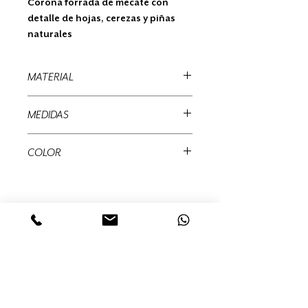
Corona forrada de mecate con
detalle de hojas, cerezas y piñas
naturales
MATERIAL
Mecate, piñas naturales
MEDIDAS
35 cms diametro
COLOR
Natural
MUÉRDAGO
Abedules, 32 Col. Santa María
Insurgentes Del. Cuauhtémoc 06430,
Ciudad de México, México,