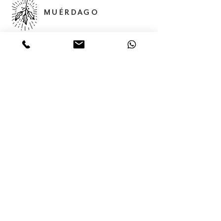
MUÉRDAGO
Abedules, 32 Col. Santa María
Insurgentes Del. Cuauhtémoc 06430,
Ciudad de México, México,
Servicios
Colecciones
Nosotros
Contacto
Tienda en línea
(55) 56875624
(55) 68 05 02 85
contacto@muerdago.mx
muerdago.shop.mx