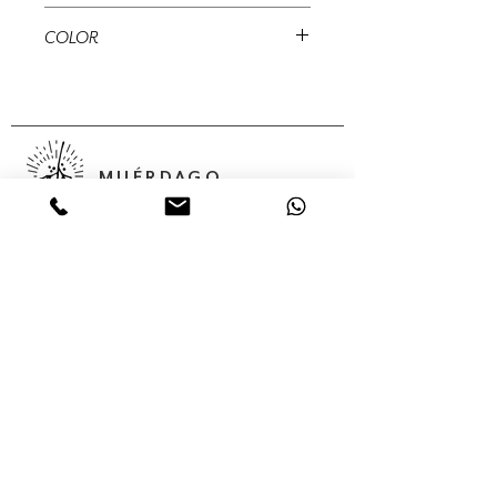
9 cms
COLOR
12 cms
Rojo-Oro
MUÉRDAGO
Abedules, 32 Col. Santa María
Insurgentes Del. Cuauhtémoc 06430,
Ciudad de México, México,
Servicios
Colecciones
Nosotros
Contacto
Tienda en línea
(55) 56875624
(55) 68 05 02 85