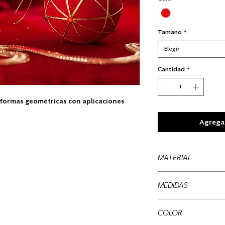
Tamano
*
Elegir
Cantidad
*
e formas geométricas con aplicaciones
Agregar
MATERIAL
Flock, plastico
MEDIDAS
9 cms
COLOR
12 cms