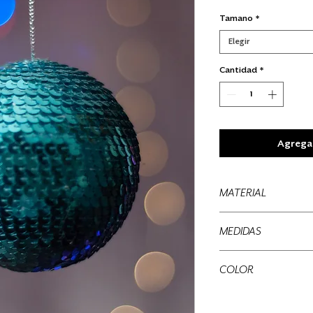
Tamano
*
Elegir
Cantidad
*
Agregar
MATERIAL
Lentejuelas
MEDIDAS
9 cms
COLOR
12 cms
Varios