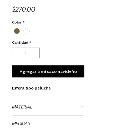
Precio
$270.00
Color
*
Cantidad
*
Agregar a mi saco navideño
Esfera tipo peluche
MATERIAL
Tela
MEDIDAS