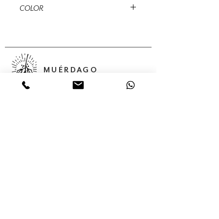
12 cms
COLOR
Natural, Blanca
MUÉRDAGO
Abedules, 32 Col. Santa María
Insurgentes Del. Cuauhtémoc 06430,
Ciudad de México, México,
Servicios
Colecciones
Nosotros
Contacto
Tienda en línea
(55) 56875624
(55) 68 05 02 85