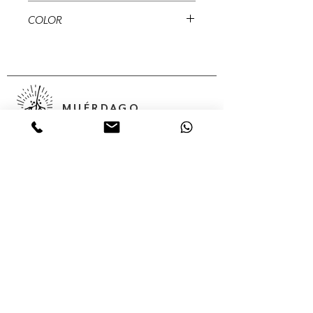
9 cms
COLOR
12 cms
Rojo, Natural
MUÉRDAGO
Abedules, 32 Col. Santa María
Insurgentes Del. Cuauhtémoc 06430,
Ciudad de México, México,
Servicios
Colecciones
Nosotros
Contacto
Tienda en línea
(55) 56875624
(55) 68 05 02 85