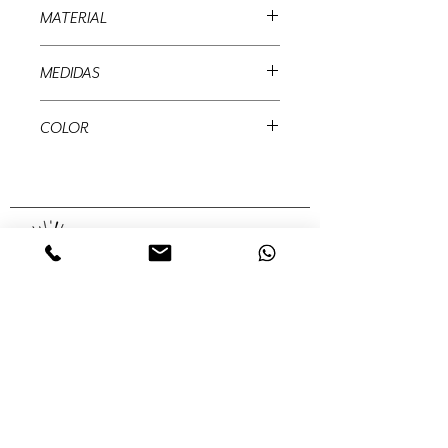
MATERIAL
Terciopelo
MEDIDAS
54 x 30 x 30 cms
COLOR
Rojo, verde
MUÉRDAGO
Abedules, 32 Col. Santa María
Insurgentes Del. Cuauhtémoc 06430,
Ciudad de México, México,
Servicios
Colecciones
Nosotros
Contacto
Tienda en línea