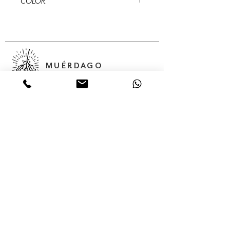
COLOR
Natural
MUÉRDAGO
Abedules, 32 Col. Santa María
Insurgentes Del. Cuauhtémoc 06430,
Ciudad de México, México,
Servicios
Colecciones
Nosotros
Contacto
Tienda en línea
(55) 56875624
(55) 68 05 02 85