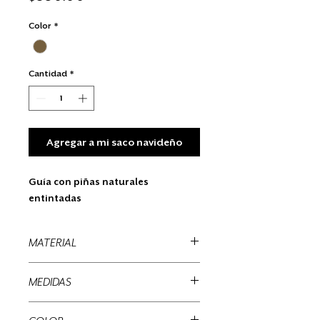
Color
*
Cantidad
*
Agregar a mi saco navideño
Guía con piñas naturales
entintadas
MATERIAL
Piñas naturales y mecate
MEDIDAS
200 x 8 x 8 cms