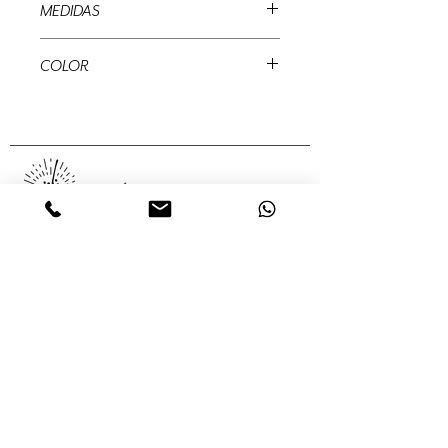
MEDIDAS
2 mts
COLOR
Transparente
MUÉRDAGO
Abedules, 32 Col. Santa María
Insurgentes Del. Cuauhtémoc 06430,
Ciudad de México, México,
Servicios
Colecciones
Nosotros
Contacto
Tienda en línea
(55) 56875624