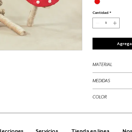
Cantidad
*
Agregar
MATERIAL
Terciopelo
MEDIDAS
30 x 10 cms
COLOR
Rojo, natural
lecciones
Servicios
Tienda en línea
Nos