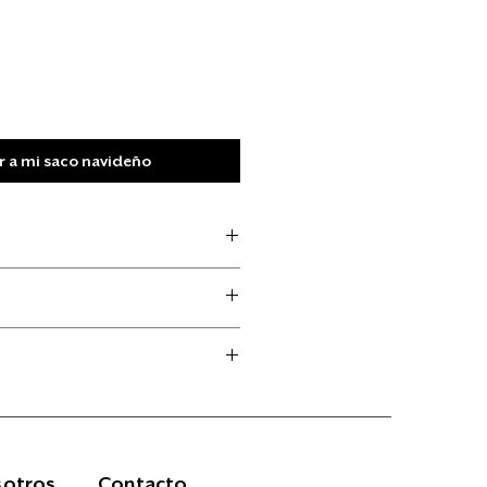
 a mi saco navideño
otros
Contacto