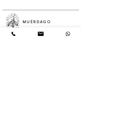
MUÉRDAGO
Abedules, 32 Col. Santa María
Insurgentes Del. Cuauhtémoc 06430,
Ciudad de México, México,
Servicios
Colecciones
Nosotros
Contacto
Tienda en línea
(55) 56875624
(55) 68 05 02 85
contacto@muerdago.mx