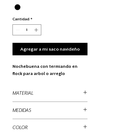
Cantidad
*
Agregar a mi saco navideño
Nochebuena con termiando en
flock para arbol o arreglo
MATERIAL
Carton, flock
MEDIDAS
50 x 20 x 20 cms
COLOR
Blanca