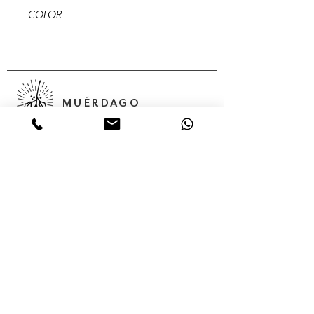
140 cms diametro
COLOR
Champagne
MUÉRDAGO
Abedules, 32 Col. Santa María
Insurgentes Del. Cuauhtémoc 06430,
Ciudad de México, México,
Servicios
Colecciones
Nosotros
Contacto
Tienda en línea
(55) 56875624
(55) 68 05 02 85