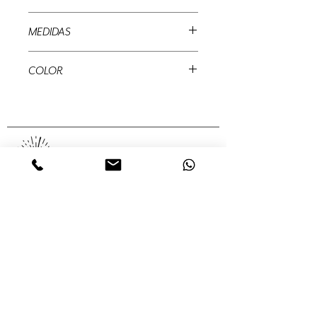
Lentejuelas
MEDIDAS
7 x 27 cms
COLOR
Rojo
MUÉRDAGO
Abedules, 32 Col. Santa María
Insurgentes Del. Cuauhtémoc 06430,
Ciudad de México, México,
Servicios
Colecciones
Nosotros
Contacto
Tienda en línea