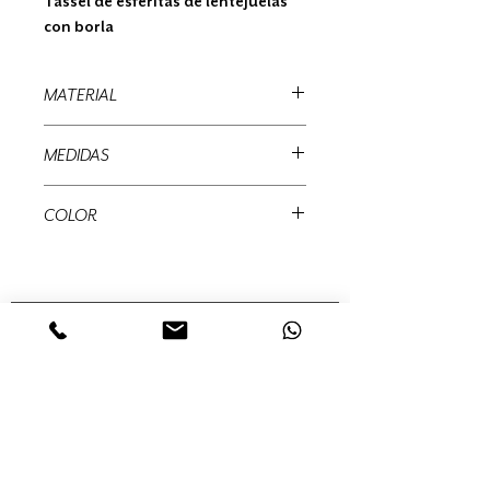
Tassel de esferitas de lentejuelas
con borla
MATERIAL
Sintético
MEDIDAS
30 x 6 cms
COLOR
Rojo/ Blanco
MUÉRDAGO
Abedules, 32 Col. Santa María
Insurgentes Del. Cuauhtémoc 06430,
Ciudad de México, México,