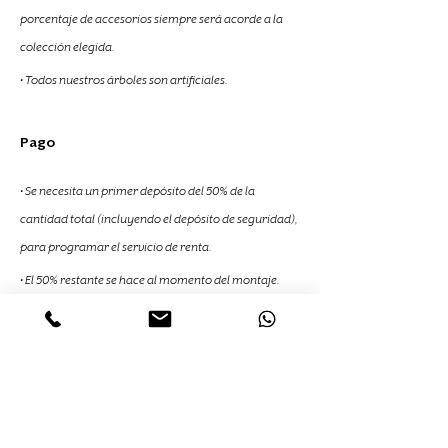
porcentaje de accesorios siempre será acorde a la 
colección elegida.
• Todos nuestros árboles son artificiales.
Pago 
• Se necesita un primer depósito del 50% de la 
cantidad total (incluyendo el depósito de seguridad), 
para programar el servicio de renta.
• El 50% restante se hace al momento del montaje.
En caso de cancelación:
• Para el reembolso total, se tendrá que avisar con 
cinco días de antelación a la cita programada, de lo 
contrario, se regresará el 45% del pago previamente 