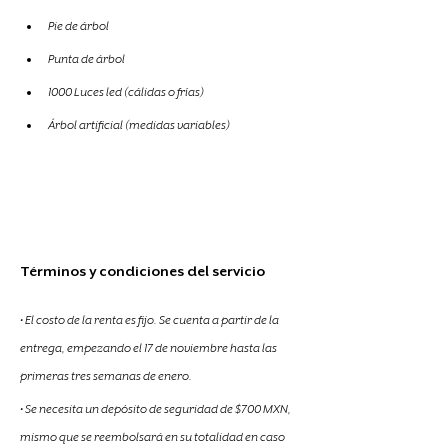
Pie de árbol
Punta de árbol
1000 Luces led (cálidas o frías)
Árbol artificial (medidas variables)
Términos y condiciones del servicio
• El costo de la renta es fijo. Se cuenta a partir de la 
entrega, empezando el 17 de noviembre hasta las 
primeras tres semanas de enero.
• Se necesita un depósito de seguridad de $700 MXN, 
mismo que se reembolsará en su totalidad en caso 