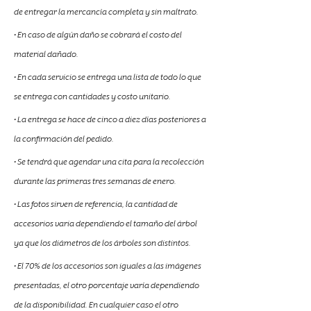
de entregar la mercancía completa y sin maltrato.
• En caso de algún daño se cobrará el costo del 
material dañado.
• En cada servicio se entrega una lista de todo lo que 
se entrega con cantidades y costo unitario.
• La entrega se hace de cinco a diez días posteriores a 
la confirmación del pedido.
• Se tendrá que agendar una cita para la recolección 
durante las primeras tres semanas de enero.
• Las fotos sirven de referencia, la cantidad de 
accesorios varia dependiendo el tamaño del árbol 
ya que los diámetros de los árboles son distintos.
• El 70% de los accesorios son iguales a las imágenes 
presentadas, el otro porcentaje varía dependiendo 
de la disponibilidad. En cualquier caso el otro 