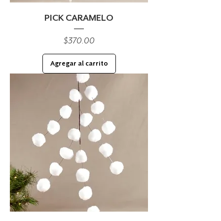
PICK CARAMELO
Precio
$370.00
Agregar al carrito