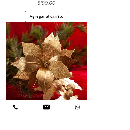
Precio
$190.00
Agregar al carrito
PICK NOCHEBUENA
Precio
$299.00