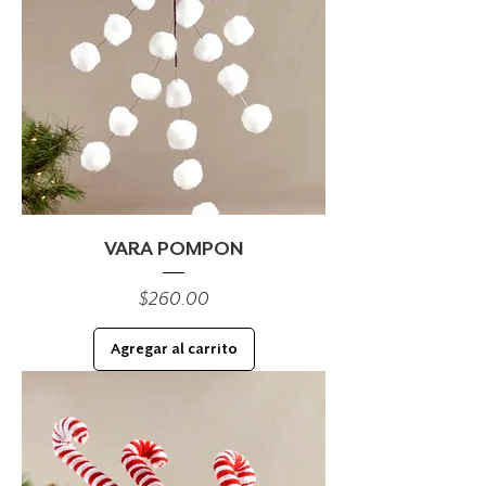
VARA POMPON
Precio
$260.00
Agregar al carrito