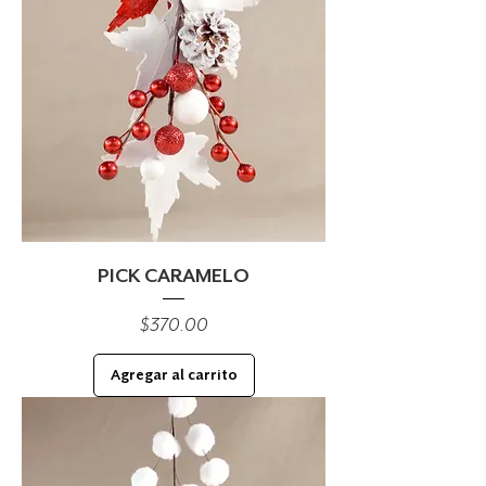
PICK CARAMELO
Precio
$370.00
Agregar al carrito